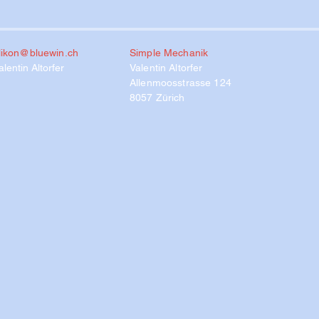
rlikon@bluewin.ch
Simple Mechanik
lentin Altorfer
Valentin Altorfer
Allenmoosstrasse 124
8057 Zürich