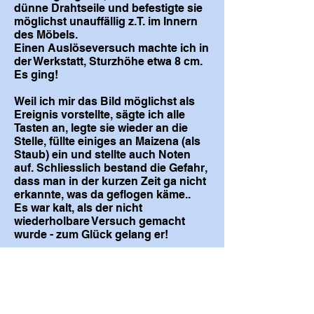
dünne Drahtseile und befestigte sie
möglichst unauffällig z.T. im Innern
des Möbels.
Einen Auslöseversuch machte ich in
der Werkstatt, Sturzhöhe etwa 8 cm.
Es ging!
Weil ich mir das Bild möglichst als
Ereignis vorstellte, sägte ich alle
Tasten an, legte sie wieder an die
Stelle, füllte einiges an Maizena (als
Staub) ein und stellte auch Noten
auf. Schliesslich bestand die Gefahr,
dass man in der kurzen Zeit ga nicht
erkannte, was da geflogen käme..
Es war kalt, als der nicht
wiederholbare Versuch gemacht
wurde - zum Glück gelang er!
Etwas mulmig war mir, während der
Kranführer einfachheitshalber das
Ding über eine Hausecke hinweg
gleich zur richtigen Position