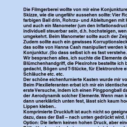
Die Filmgerberei wollte von mir eine Konjunktur
Skizze, wie die ungefähr aussehen sollte: Vier Ro
farbigen Ball drin, Rohrzu- und Ableitungen mit
und auch ein Manometer (um den Inflationsdruck 
individuell steuerbar sein, d.h. hochsteigen, 
umgekehrt. Beim Manometer sollte auch der Ze
Zudem sollte auch ein gewisses Korruptionslec
das sollte von Hanna Cash manipuliert werden kö
Konjunktur. (So dass selbst ich es fast verstehe.
Wir besprachen alles, ich suchte die Elemente
Blümchenhandgriff, die Plexirohre bestellte ich
gedacht, Bögen und T-Stücke, für Elektrorohre e
Schläuche etc. etc.
Der schöne eichenfurnierte Kasten wurde mir vo
Beim Plexilieferanten erbat ich mir ein identisch
erste Versuche, indem ich einen Pingpongball da
der Aerodynamik solcher Elemente. Wenn man ir
dann unerklärlich unten fest, lässt sich kaum ho
Lippen kleben..
Komprimierte Druckluft ist auch nicht so geeign
dazu, dass der Ball – nach unten gedrückt wird. 
Option: Die liefern keinen hohen Druck, aber ei