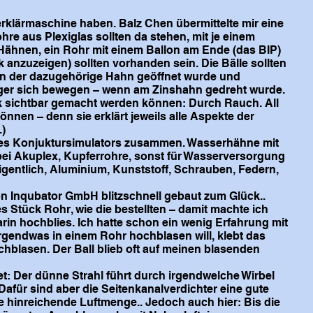
erklärmaschine haben. Balz Chen übermittelte mir eine
hre aus Plexiglas sollten da stehen, mit je einem
 Hähnen, ein Rohr mit einem Ballon am Ende (das BIP)
anzuzeigen) sollten vorhanden sein. Die Bälle sollten
wenn der dazugehörige Hahn geöffnet wurde und
iger sich bewegen – wenn am Zinshahn gedreht wurde.
k sichtbar gemacht werden können: Durch Rauch. All
nnen – denn sie erklärt jeweils alle Aspekte der
.)
 des Konjuktursimulators zusammen. Wasserhähne mit
 bei Akuplex, Kupferrohre, sonst für Wasserversorgung
igentlich, Aluminium, Kunststoff, Schrauben, Federn,
n Inqubator GmbH blitzschnell gebaut zum Glück..
es Stück Rohr, wie die bestellten – damit machte ich
rin hochblies. Ich hatte schon ein wenig Erfahrung mit
gendwas in einem Rohr hochblasen will, klebt das
chblasen. Der Ball blieb oft auf meinen blasenden
et: Der dünne Strahl führt durch irgendwelche Wirbel
Dafür sind aber die Seitenkanalverdichter eine gute
ne hinreichende Luftmenge.. Jedoch auch hier: Bis die