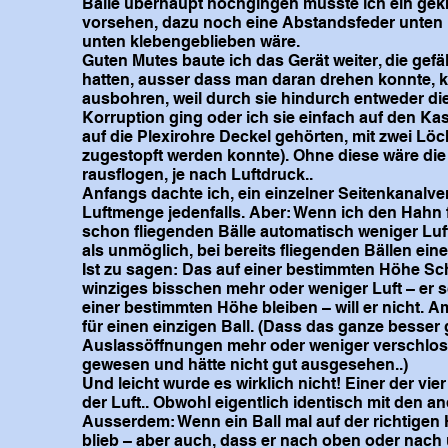
Bälle überhaupt hochgingen musste ich ein ge
vorsehen, dazu noch eine Abstandsfeder unten ü
unten klebengeblieben wäre.
Guten Mutes baute ich das Gerät weiter, die gefä
hatten, ausser dass man daran drehen konnte, k
ausbohren, weil durch sie hindurch entweder die
Korruption ging oder ich sie einfach auf den K
auf die Plexirohre Deckel gehörten, mit zwei Löch
zugestopft werden konnte). Ohne diese wäre die
rausflogen, je nach Luftdruck..
Anfangs dachte ich, ein einzelner Seitenkanalve
Luftmenge jedenfalls. Aber: Wenn ich den Hahn 
schon fliegenden Bälle automatisch weniger Luft
als unmöglich, bei bereits fliegenden Bällen ei
Ist zu sagen: Das auf einer bestimmten Höhe Sc
winziges bisschen mehr oder weniger Luft – er s
einer bestimmten Höhe bleiben – will er nicht. A
für einen einzigen Ball. (Dass das ganze besser
Auslassöffnungen mehr oder weniger verschloss,
gewesen und hätte nicht gut ausgesehen..)
Und leicht wurde es wirklich nicht! Einer der v
der Luft.. Obwohl eigentlich identisch mit den a
Ausserdem: Wenn ein Ball mal auf der richtigen
blieb – aber auch, dass er nach oben oder na