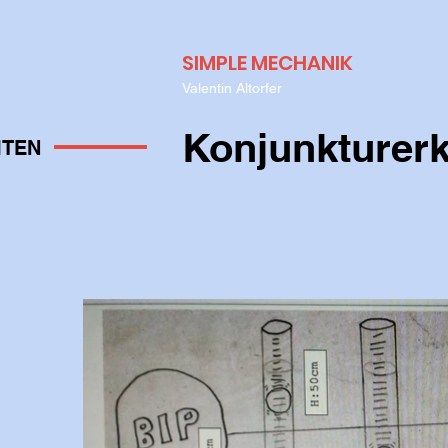
SIMPLE MECHANIK
Valentin Altorfer
Konjunkturer
ITEN