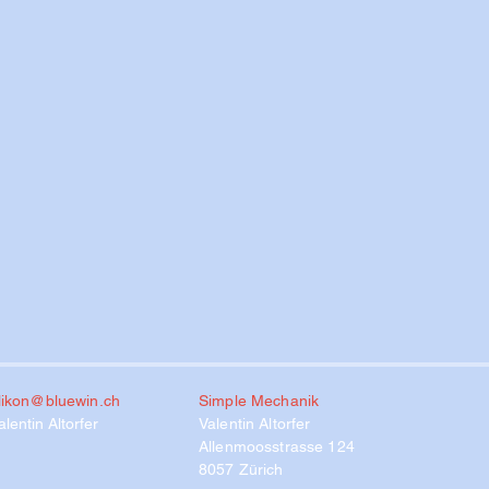
rlikon@bluewin.ch
Simple Mechanik
lentin Altorfer
Valentin Altorfer
Allenmoosstrasse 124
8057 Zürich