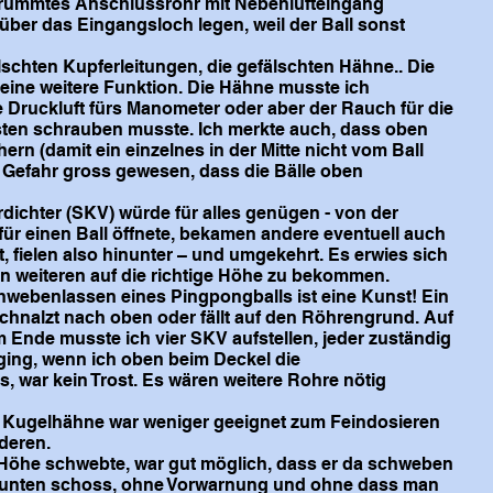
krümmtes Anschlussrohr mit Nebenlufteingang
ber das Eingangsloch legen, weil der Ball sonst
lschten Kupferleitungen, die gefälschten Hähne.. Die
eine weitere Funktion. Die Hähne musste ich
 Druckluft fürs Manometer oder aber der Rauch für die
asten schrauben musste. Ich merkte auch, dass oben
ern (damit ein einzelnes in der Mitte nicht vom Ball
 Gefahr gross gewesen, dass die Bälle oben
rdichter (SKV) würde für alles genügen - von der
für einen Ball öffnete, bekamen andere eventuell auch
, fielen also hinunter – und umgekehrt. Es erwies sich
nen weiteren auf die richtige Höhe zu bekommen.
hwebenlassen eines Pingpongballs ist eine Kunst! Ein
chnalzt nach oben oder fällt auf den Röhrengrund. Auf
m Ende musste ich vier SKV aufstellen, jeder zuständig
 ging, wenn ich oben beim Deckel die
 war kein Trost. Es wären weitere Rohre nötig
ier Kugelhähne war weniger geeignet zum Feindosieren
nderen.
 Höhe schwebte, war gut möglich, dass er da schweben
ch unten schoss, ohne Vorwarnung und ohne dass man