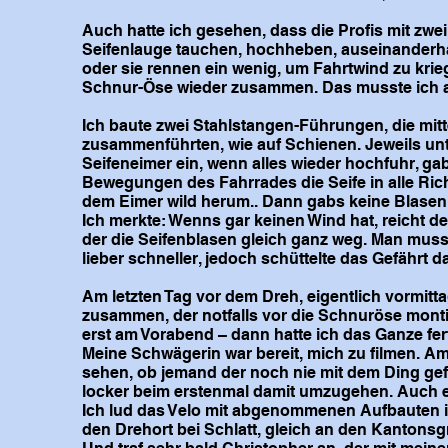
Auch hatte ich gesehen, dass die Profis mit zwei
Seifenlauge tauchen, hochheben, auseinanderh
oder sie rennen ein wenig, um Fahrtwind zu krieg
Schnur-Öse wieder zusammen. Das musste ich a
Ich baute zwei Stahlstangen-Führungen, die mit
zusammenführten, wie auf Schienen. Jeweils unt
Seifeneimer ein, wenn alles wieder hochfuhr, gab
Bewegungen des Fahrrades die Seife in alle Ric
dem Eimer wild herum.. Dann gabs keine Blasen
Ich merkte: Wenns gar keinen Wind hat, reicht d
der die Seifenblasen gleich ganz weg. Man musst
lieber schneller, jedoch schüttelte das Gefährt 
Am letzten Tag vor dem Dreh, eigentlich vormitta
zusammen, der notfalls vor die Schnuröse montie
erst am Vorabend – dann hatte ich das Ganze fert
Meine Schwägerin war bereit, mich zu filmen. Am
sehen, ob jemand der noch nie mit dem Ding gefah
locker beim erstenmal damit umzugehen. Auch 
Ich lud das Velo mit abgenommenen Aufbauten i
den Drehort bei Schlatt, gleich an den Kantons