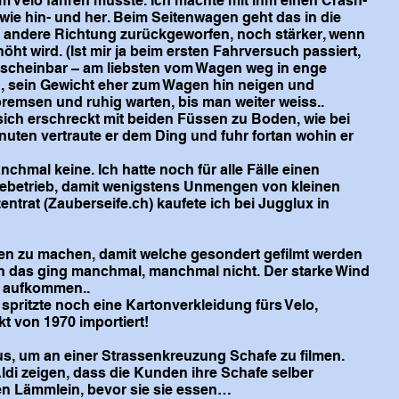
em Velo fahren musste. Ich machte mit ihm einen Crash-
wie hin- und her. Beim Seitenwagen geht das in die
e andere Richtung zurückgeworfen, noch stärker, wenn
ht wird. (Ist mir ja beim ersten Fahrversuch passiert,
– scheinbar – am liebsten vom Wagen weg in enge
, sein Gewicht eher zum Wagen hin neigen und
bremsen und ruhig warten, bis man weiter weiss..
e sich erschreckt mit beiden Füssen zu Boden, wie bei
uten vertraute er dem Ding und fuhr fortan wohin er
mal keine. Ich hatte noch für alle Fälle einen
riebetrieb, damit wenigstens Unmengen von kleinen
ntrat (Zauberseife.ch) kaufete ich bei Jugglux in
sen zu machen, damit welche gesondert gefilmt werden
h das ging manchmal, manchmal nicht. Der starke Wind
m aufkommen..
 spritzte noch eine Kartonverkleidung fürs Velo,
t von 1970 importiert!
us, um an einer Strassenkreuzung Schafe zu filmen.
ldi zeigen, dass die Kunden ihre Schafe selber
n Lämmlein, bevor sie sie essen…