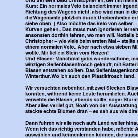
Und traf sehr bald Christopher an, der mit mein
Kurs: Ein normales Velo balanciert immer irgend
Richtung des Wagens nicht, also wird man in di
die Wagenseite plötzlich durch Unebenheiten erhö
siehe oben..) Also möchte das Velo von selber 
Kurven gehen.. Das muss man ignorieren lernen
ansonsten dorthin fahren, wo man will. Notfalls 
Christopher – wie viele beim ersten Mal – stellt
einem normalen Velo.. Aber nach etwa sieben Min
wollte. Mir fiel ein Stein vom Herzen!
Und Blasen: Manchmal gabs wunderschöne, manch
winzigen Seifenblasenfrosch gekauft, mit Batte
Blasen entstehen sollten. Das Seifenlaugenkonze
Winterthur. Wo ich auch den Plastikfrosch fand.
Wir versuchten nebenher, mit zwei Stecken Bla
konnten, während keine Leute herumliefen. Auc
verwehte die Blasen, abends sollte sogar Stur
Aber alles verlief gut, Noah von der Ausstattung
steckte echte Blumen dran – es sah aus wie direk
Dann fuhren wir alle noch aufs Land weiter hina
Wenn ich das richtig verstanden habe, möchte A
auswählen und kennenlernen können, die süsse