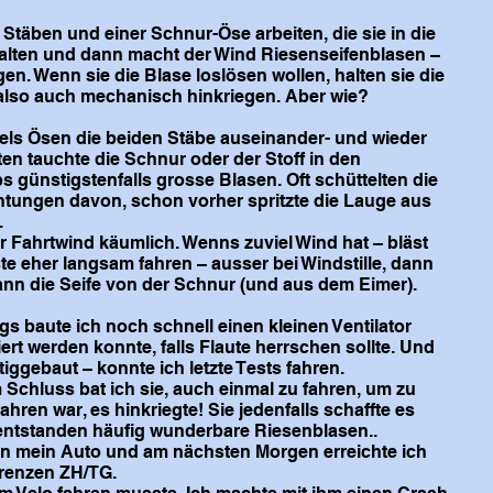
 Stäben und einer Schnur-Öse arbeiten, die sie in die
alten und dann macht der Wind Riesenseifenblasen –
en. Wenn sie die Blase loslösen wollen, halten sie die
lso auch mechanisch hinkriegen. Aber wie?
tels Ösen die beiden Stäbe auseinander- und wieder
en tauchte die Schnur oder der Stoff in den
s günstigstenfalls grosse Blasen. Oft schüttelten die
htungen davon, schon vorher spritzte die Lauge aus
.
er Fahrtwind käumlich. Wenns zuviel Wind hat – bläst
e eher langsam fahren – ausser bei Windstille, dann
dann die Seife von der Schnur (und aus dem Eimer).
gs baute ich noch schnell einen kleinen Ventilator
rt werden konnte, falls Flaute herrschen sollte. Und
iggebaut – konnte ich letzte Tests fahren.
 Schluss bat ich sie, auch einmal zu fahren, um zu
ren war, es hinkriegte! Sie jedenfalls schaffte es
entstanden häufig wunderbare Riesenblasen..
n mein Auto und am nächsten Morgen erreichte ich
grenzen ZH/TG.