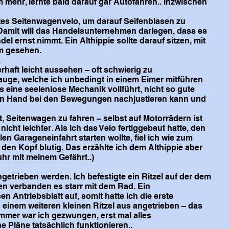
m mehr, lernte bald darauf gar Autofahren.. Inzwischen
ztes Seitenwagenvelo, um darauf Seifenblasen zu
 Damit will das Handelsunternehmen darlegen, dass es
l ernst nimmt. Ein Althippie sollte darauf sitzen, mit
hm gesehen.
.
rhaft leicht aussehen – oft schwierig zu
nlauge, welche ich unbedingt in einem Eimer mitführen
eine seelenlose Mechanik vollführt, nicht so gute
 von Hand bei den Bewegungen nachjustieren kann und
st, Seitenwagen zu fahren – selbst auf Motorrädern ist
cht leichter. Als ich das Velo fertiggebaut hatte, den
en Garageneinfahrt starten wollte, fiel ich wie zum
en Kopf blutig. Das erzählte ich dem Althippie aber
uhr mit meinem Gefährt..)
trieben werden. Ich befestigte ein Ritzel auf der dem
n verbanden es starr mit dem Rad. Ein
 Antriebsblatt auf, somit hatte ich die erste
 einem weiteren kleinen Ritzel aus angetrieben – das
mer war ich gezwungen, erst mal alles
läne tatsächlich funktionieren..