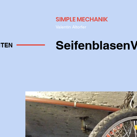
SIMPLE MECHANIK
Valentin Altorfer
SeifenblasenV
ITEN