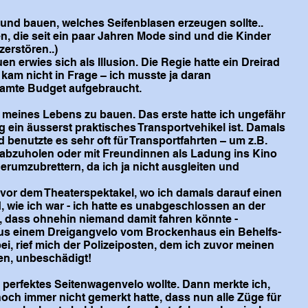
 und bauen, welches Seifenblasen erzeugen sollte..
n, die seit ein paar Jahren Mode sind und die Kinder
zerstören..)
n erwies sich als Illusion. Die Regie hatte ein Dreirad
kam nicht in Frage – ich musste ja daran
samte Budget aufgebraucht.
 meines Lebens zu bauen. Das erste hatte ich ungefähr
 ein äusserst praktisches Transportvehikel ist. Damals
 benutzte es sehr oft für Transportfahrten – um z.B.
 abzuholen oder mit Freundinnen als Ladung ins Kino
erumzubrettern, da ich ja nicht ausgleiten und
z vor dem Theaterspektakel, wo ich damals darauf einen
 wie ich war - ich hatte es unabgeschlossen an der
m, dass ohnehin niemand damit fahren könnte -
) aus einem Dreigangvelo vom Brockenhaus ein Behelfs-
, rief mich der Polizeiposten, dem ich zuvor meinen
den, unbeschädigt!
in perfektes Seitenwagenvelo wollte. Dann merkte ich,
 noch immer nicht gemerkt hatte, dass nun alle Züge für