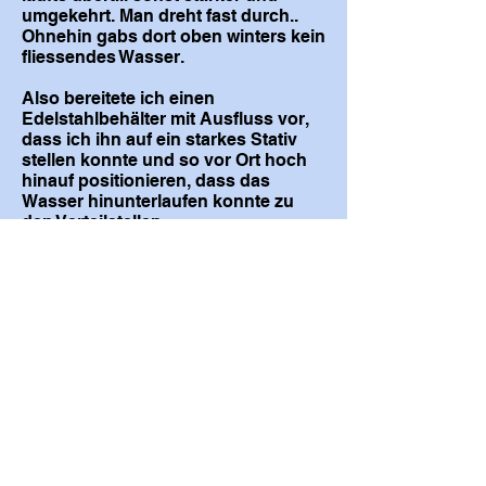
umgekehrt. Man dreht fast durch..
Ohnehin gabs dort oben winters kein
fliessendes Wasser.
Also bereitete ich einen
Edelstahlbehälter mit Ausfluss vor,
dass ich ihn auf ein starkes Stativ
stellen konnte und so vor Ort hoch
hinauf positionieren, dass das
Wasser hinunterlaufen konnte zu
den Verteilstellen.
Ein Versuch an der Hauswand
zuhause ergab, dass sich die
Schläuche wohl nicht mit Klebeband
direkt an die Wand bringen liessen.
Das hielt keine zehn Sekunden.
Also plante ich eine Alu-
Rohrvorrichtung, woran ich mit
kleinen Magicarmen die fünf
Schläuche genau ausrichten konnte.
Ein Verteiler mit 5 Hähnen kam nach